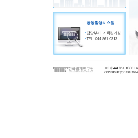
이전
정지
다음
공동활용시스템
담당부서 : 기획평가실
TEL : 044-861-0313
이동