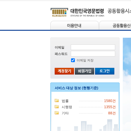
OME
영문법령 홈페이지
참여마당
공지사항 더보기
이메일
패스워드
이메일 저장
서비스 대상 정보 (현행기준)
문의하기 더보기
법률
1580건
시행령
1355건
기타
88건